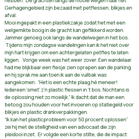
hebben. De grachten langs de mooie wegen naar het
Gerhagengebied zijn bezaaid met petflessen, blikjes en
afval.
Mooi ingepakt in een plastiekzakje zodat het met een
welgemikte boog in de gracht kan geflikkerd worden.
Jammer genoeg ook langs de wandelwegen in het bos.
Tijdens mijn zondagse wandelingen kan ik het niet over
mijn hart krijgen om een achtergelaten petfles te laten
liggen. Vorige week was het weer zover. Een wandelaar
had me blijkbaar een flesje zien oprapen aan de parking
en hij sprak me aan toen ik aan de vuilbak was
aangekomen. “Het is een echte plaag hé meneer!
Iedereen ‘smet’ z’n plastic flessen in ’t bos. Nochtans is
de oplossing niet zo moeilijk.” Ik dacht dat de man een
betoog zou houden voor het invoeren op statiegeld voor
blikjes en plastic drankverpakkingen.
“Ik kan het plasticprobleem voor 50 procent oplossen”
zei hij met de stelligheid van een advocaat die zijn
pleidooi inzet. Er volgde een korte stilte, die de impact