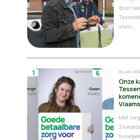
door raad
Tessend
stem...
04 juni 20
Onze k
Tessen
komend
Vlaams
Met Jorg
3 kandid
fusiegem