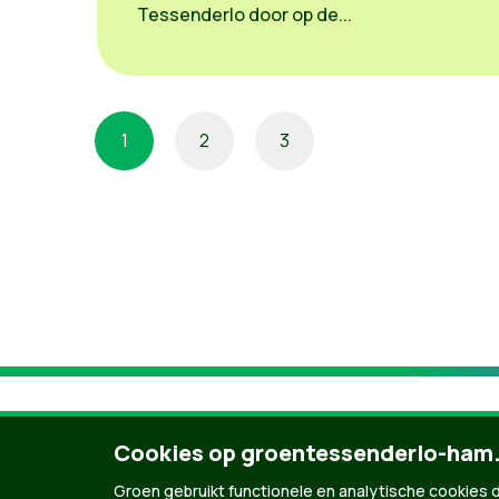
Tessenderlo door op de...
1
2
3
Cookies op groentessenderlo-ham
Groen gebruikt functionele en analytische cookies d