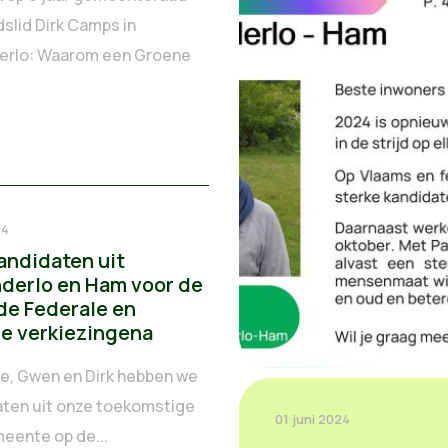
slid Dirk Camps in
erlo: Waarom een Groene
24
andidaten uit
derlo en Ham voor de
e Federale en
e verkiezingena
e, Gwen en Dirk hebben we
aten uit onze toekomstige
01 juni 2024
eente op de...