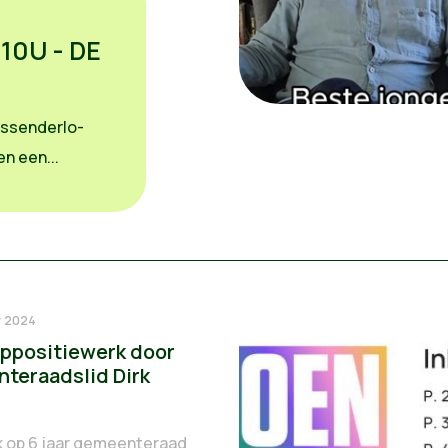
10U - DE
essenderlo-
n een...
r 2024
 oppositiewerk door
teraadslid Dirk
k op 6 jaar gemeenteraad