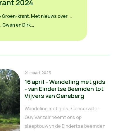
rant 2024
te Groen-krant. Met nieuws over ...
 Gwen en Dirk...
21 maart 2023
16 april - Wandeling met gids
- van Eindertse Beemden tot
Vijvers van Geneberg
Wandeling met gids. Conservator
Guy Vanzeir neemt ons op
sleeptouw vn de Eindertse beemden